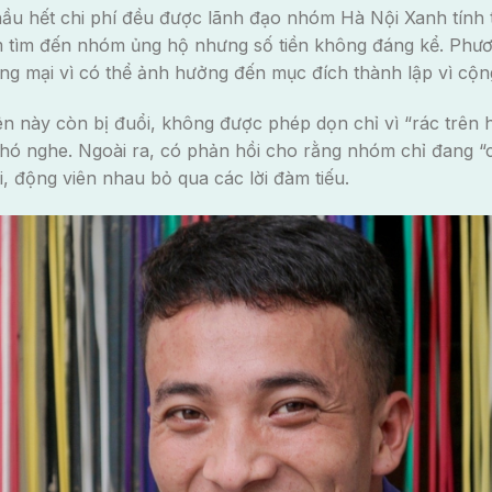
ầu hết chi phí đều được lãnh đạo nhóm Hà Nội Xanh tính toá
m tìm đến nhóm ủng hộ nhưng số tiền không đáng kể. Ph
ng mại vì có thể ảnh hưởng đến mục đích thành lập vì cộ
ên này còn bị đuổi, không được phép dọn chỉ vì “rác trên h
 khó nghe. Ngoài ra, có phản hồi cho rằng nhóm chỉ đang 
i, động viên nhau bỏ qua các lời đàm tiếu.