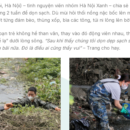
i, Hà Nội) – tình nguyện viên nhóm Hà Nội Xanh – chia sẻ
rong 2 tuần để dọn sạch. Dù mùi hôi thối nồng nặc bốc lên
từng đám bèo, thùng xốp, bìa các tông, túi ni lông lên bờ
bạn trẻ không hề than vãn, thay vào đó động viên nhau, th
ể lạ” dưới lòng sông.
“Sau khi thấy chúng tôi dọn dẹp sạch 
bãi nữa. Đó là điều ai cũng thấy vui”
– Trang cho hay.