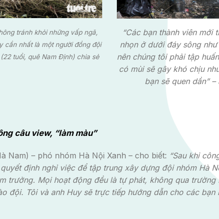
“Các bạn thành viên mới t
không tránh khỏi những vấp ngã,
nhọn ở dưới đáy sông như k
ấy cần nhất là một người đồng đội
nên chúng tôi phải tập huấn
(22 tuổi, quê Nam Định) chia sẻ
có mùi sẽ gây khó chịu nh
bạn sẽ quen dần” – 
ông câu view, “làm màu”
 Hà Nam) – phó nhóm Hà Nội Xanh – cho biết:
“Sau khi côn
 quyết định nghỉ việc để tập trung xây dựng đội nhóm Hà N
hóm trưởng. Mọi hoạt động đều là tự phát, không qua trường
ào đội. Tôi và anh Huy sẽ trực tiếp hướng dẫn cho các bạn