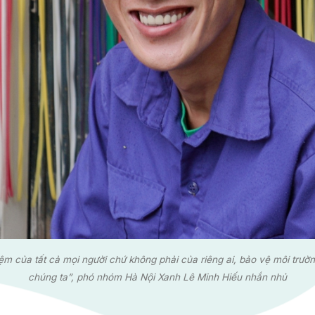
iệm của tất cả mọi người chứ không phải của riêng ai, bảo vệ môi trườ
chúng ta”, phó nhóm Hà Nội Xanh Lê Minh Hiếu nhắn nhủ