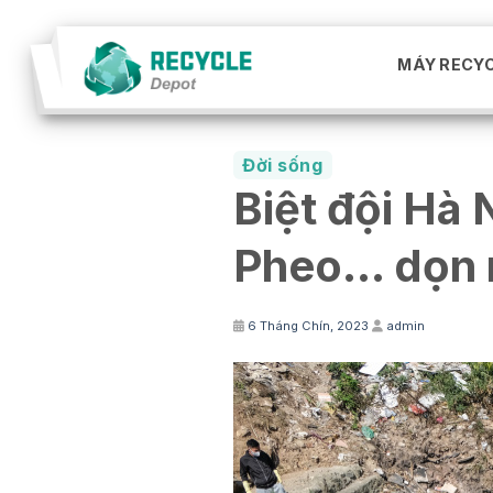
Skip
to
MÁY RECY
content
Đời sống
Biệt đội Hà 
Pheo… dọn 
6 Tháng Chín, 2023
admin