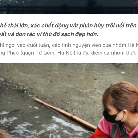
ế thải lớn, xác chết động vật phân hủy trôi nổi trên
ất vả dọn rác vì thủ đô sạch đẹp hơn.
hỉ ngơi vào cuối tuần, các tình nguyện viên của nhóm Hà N
ng Pheo (quận Từ Liêm, Hà Nội) là địa điểm cả nhóm thực 