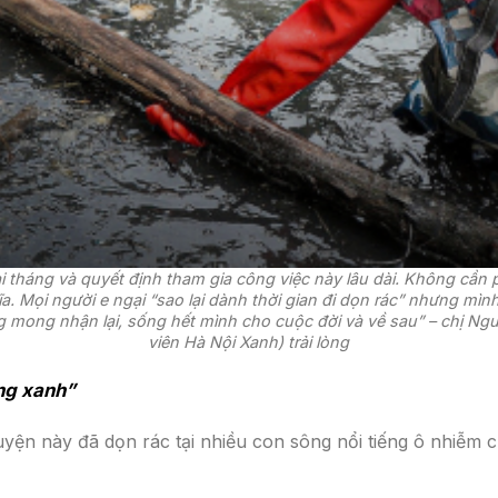
 tháng và quyết định tham gia công việc này lâu dài. Không cần ph
a. Mọi người e ngại “sao lại dành thời gian đi dọn rác” nhưng mì
g mong nhận lại, sống hết mình cho cuộc đời và về sau” – chị Ng
viên Hà Nội Xanh) trải lòng
ảng xanh”
ện này đã dọn rác tại nhiều con sông nổi tiếng ô nhiễm 