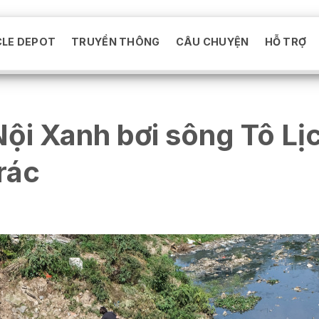
CLE DEPOT
TRUYỀN THÔNG
CÂU CHUYỆN
HỖ TRỢ
Nội Xanh bơi sông Tô Lị
rác